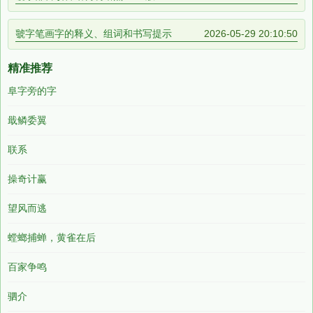
虢字笔画字的释义、组词和书写提示
2026-05-29 20:10:50
精准推荐
阜字旁的字
戢鳞委翼
联系
操奇计赢
望风而逃
螳螂捕蝉，黄雀在后
百家争鸣
驷介