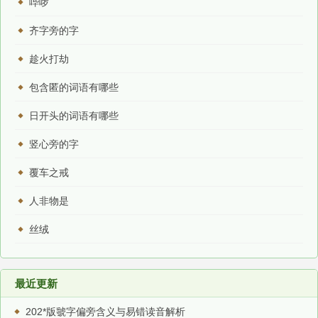
哔啰
齐字旁的字
趁火打劫
包含匿的词语有哪些
日开头的词语有哪些
竖心旁的字
覆车之戒
人非物是
丝绒
最近更新
202*版虢字偏旁含义与易错读音解析