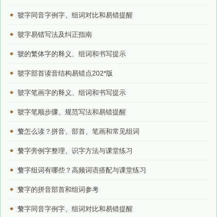
虢字同音字例字、组词对比和易错提醒
虢字易错写法及纠正指南
虢的繁体字的释义、组词和书写提示
虢字部首读音结构易错点202*版
虢字笔画字的释义、组词和书写提示
虢字笔顺步骤、规范写法和易错提醒
蘩怎么读？拼音、部首、笔画和常见组词
蘩字旁例字整理、识字方法与课堂练习
蘩字组词有哪些？高频词语搭配与课堂练习
蘩字的拼音部首和组词参考
蘩字同音字例字、组词对比和易错提醒