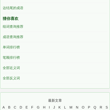
达结尾的成语
猜你喜欢
组词查询推荐
成语查询推荐
单词排行榜
笔顺排行榜
全部近义词
全部反义词
最新文章
A
B
C
D
E
F
G
H
I
J
K
L
M
N
O
P
Q
R
S