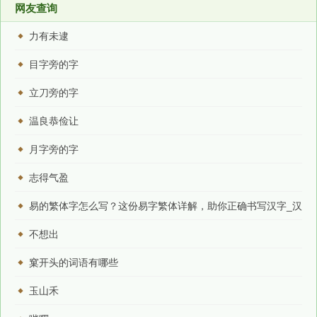
网友查询
力有未逮
目字旁的字
立刀旁的字
温良恭俭让
月字旁的字
志得气盈
易的繁体字怎么写？这份易字繁体详解，助你正确书写汉字_汉
字繁体学习
不想出
窠开头的词语有哪些
玉山禾