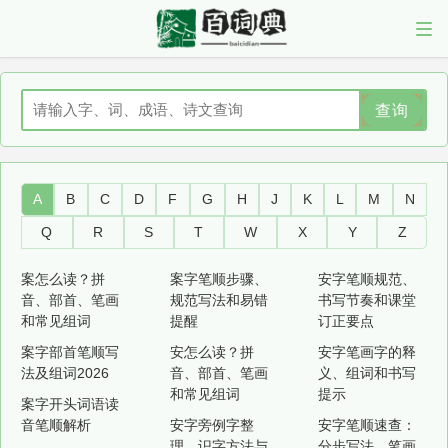
查询
A
B
C
D
F
G
H
J
K
L
M
N
Q
R
S
T
W
X
Y
Z
案怎么读？拼
案字笔顺步骤、
安字笔顺规范、
音、部首、笔画
规范写法和易错
书写节奏和课堂
和常见组词
提醒
订正要点
案字部首笔顺写
安怎么读？拼
安字笔画字的释
法及组词2026
音、部首、笔画
义、组词和书写
和常见组词
提示
案字开头词语读
音笔顺解析
安字旁例字整
安字笔顺速查：
理、识字方法与
分步写法、笔画