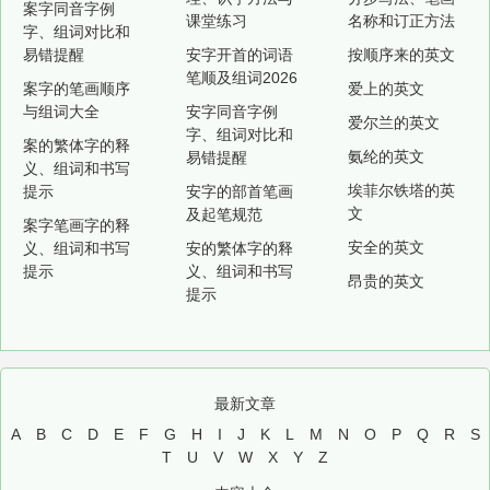
案字同音字例
课堂练习
名称和订正方法
字、组词对比和
易错提醒
安字开首的词语
按顺序来的英文
笔顺及组词2026
案字的笔画顺序
爱上的英文
与组词大全
安字同音字例
爱尔兰的英文
字、组词对比和
案的繁体字的释
氨纶的英文
易错提醒
义、组词和书写
埃菲尔铁塔的英
提示
安字的部首笔画
文
及起笔规范
案字笔画字的释
安全的英文
义、组词和书写
安的繁体字的释
提示
义、组词和书写
昂贵的英文
提示
最新文章
A
B
C
D
E
F
G
H
I
J
K
L
M
N
O
P
Q
R
S
T
U
V
W
X
Y
Z