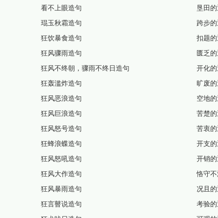
看不上眼造句
垦田的
琨玉秋霜造句
跨步的
狂饮暴食造句
扣题的
狂风骤雨造句
匮乏的
狂风不终朝，骤雨不终日造句
开化的
狂轰滥炸造句
旷废的
狂风恶浪造句
空地的
狂风巨浪造句
苦楚的
狂风怒号造句
苦衷的
狂蜂浪蝶造句
开支的
狂风怒吼造句
开销的
狂风大作造句
恪守不
狂风暴雨造句
况且的
狂言瞽说造句
考验的