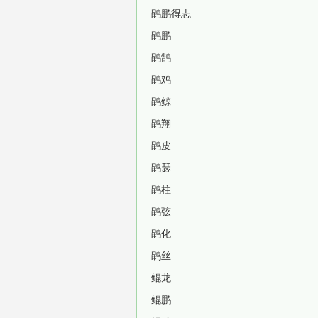
鹍鹏得志
鹍鹏
鹍鹄
鹍鸡
鹍鲸
鹍翔
鹍皮
鹍瑟
鹍柱
鹍弦
鹍化
鹍丝
鲲龙
鲲鹏