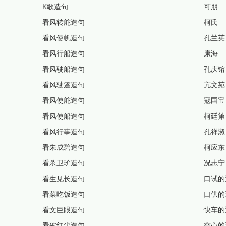
K歌造句
可朋
看风转舵造句
柯氏
看风使帆造句
孔兰英
看风行船造句
康海
看风驶船造句
孔庆镕
看风驶篷造句
亢文苑
看风使舵造句
寇国宝
看风使船造句
柯廷第
看风行事造句
孔祥淑
看朱成碧造句
柯应东
看杀卫玠造句
况志宁
看生见长造句
口试的
看菜吃饭造句
口供的
看文巨眼造句
快车的
看破红尘造句
空心的