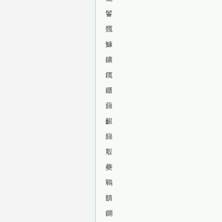
鬠
髖
鱇
鑛
鑧
鑎
蘬
齦
巋
鷇
蘷
鶤
饋
鐦