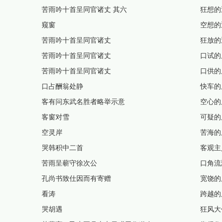
苦雨吟十首呈同官诸丈 其六
狂想的
窥窗
空想的
苦雨吟十首呈同官诸丈
狂放的
苦雨吟十首呈同官诸丈
口试的
苦雨吟十首呈同官诸丈
口供的
口占酬翁处静
快车的
客有问东武名胜者略举示意
空心的
客窗对雪
可疑的
空灵岸
苦海的
哭韩积中二首
客观主
苦雨呈蕲守徐次公
口角流
孔尚书致仕因而有寄赠
宽饶的
看涛
跨越的
哭胡遇
狂风大