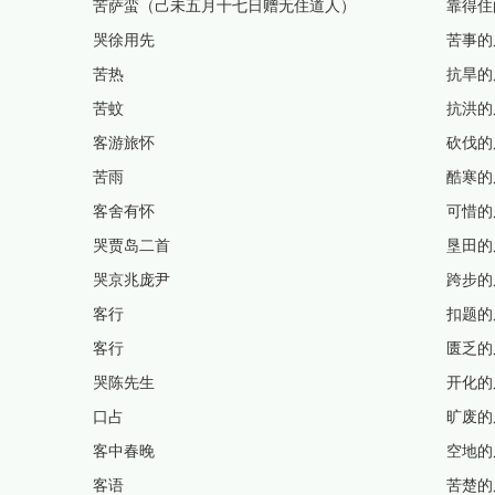
苦萨蛮（己未五月十七日赠无住道人）
靠得住
哭徐用先
苦事的
苦热
抗旱的
苦蚊
抗洪的
客游旅怀
砍伐的
苦雨
酷寒的
客舍有怀
可惜的
哭贾岛二首
垦田的
哭京兆庞尹
跨步的
客行
扣题的
客行
匮乏的
哭陈先生
开化的
口占
旷废的
客中春晚
空地的
客语
苦楚的