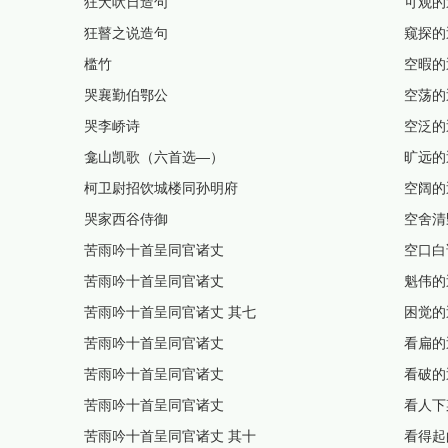
狂犬吠日造句
可观的
狂瞽之说造句
窥探的
槛竹
空暇的
哭襄勤伯鄂公
空荡的
哭李峤诗
空泛的
龛山凯歌（六首选—）
旷远的
柯卫尉招饮城楼同孙明府
空阔的
哭家西谷侍御
空舍清
苦雨吟十首呈同官诸丈
空口白
苦雨吟十首呈同官诸丈
魁伟的
苦雨吟十首呈同官诸丈 其七
困觉的
苦雨吟十首呈同官诸丈
看扁的
苦雨吟十首呈同官诸丈
看破的
苦雨吟十首呈同官诸丈
看人下
苦雨吟十首呈同官诸丈 其十
看得起