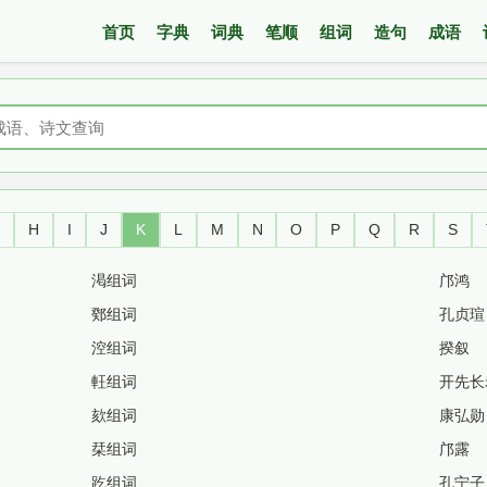
首页
字典
词典
笔顺
组词
造句
成语
G
H
I
J
K
L
M
N
O
P
Q
R
S
渇组词
邝鸿
鄈组词
孔贞瑄
涳组词
揆叙
軖组词
开先长
欬组词
康弘勋
栞组词
邝露
趷组词
孔宁子