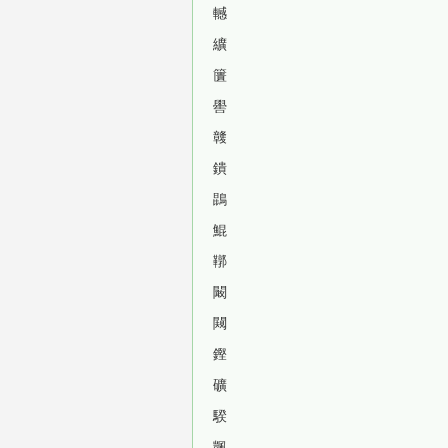
轗
纊
籄
嚳
竷
鐀
鵾
鯤
鞹
闞
闚
鏗
礦
騤
颽