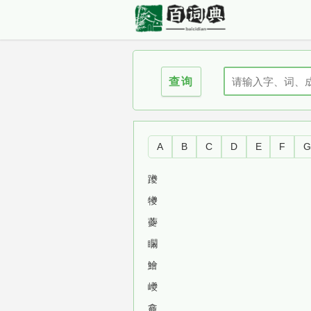
查询
A
B
C
D
E
F
躨
犪
虁
矙
鱠
巙
龕