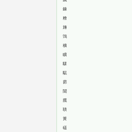
鏮
糩
旝
鵼
穬
矌
騍
騉
霩
闓
臗
聵
簣
礚