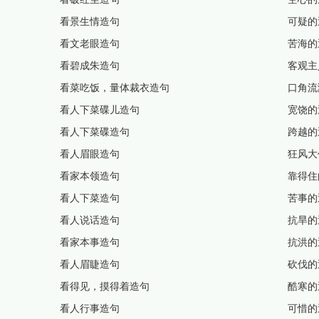
看景生情造句
可疑的
看文老眼造句
苦海的
看碧成朱造句
客观主
看菜吃饭，量体裁衣造句
口角流
看人下菜碟儿造句
宽饶的
看人下菜碟造句
跨越的
看人眉眼造句
狂风大
看家本领造句
靠得住
看人下菜造句
苦事的
看人说话造句
抗旱的
看家本事造句
抗洪的
看人眉睫造句
砍伐的
看得见，摸得着造句
酷寒的
看人行事造句
可惜的