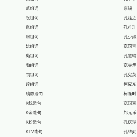
砿组词
康锡
眖组词
孔延之
宼组词
孔稚珪
胢组词
孔少娥
妔组词
寇国宝
磡组词
孔道辅
墈组词
寇寺丞
鹍组词
孔宪英
硿组词
柯应东
㱮脓造句
柯逢时
K线造句
寇国宝
K金造句
邝元乐
K粉造句
孔庆瑚
KTV造句
孔继勋