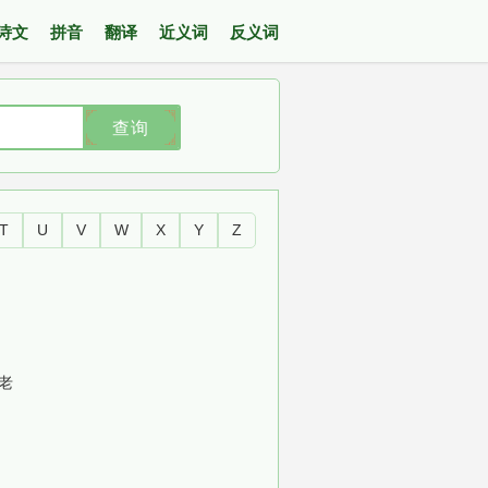
诗文
拼音
翻译
近义词
反义词
查询
T
U
V
W
X
Y
Z
老