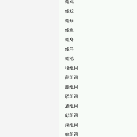
鲲鸡
鲲鲸
鲲鲕
鲲鱼
鲲身
鲲洋
鲲池
犪组词
蘬组词
齦组词
騤组词
旝组词
顑组词
鎎组词
躿组词