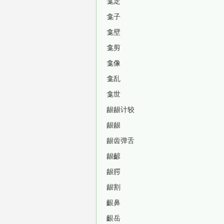
龛定
龛子
龛壁
龛剪
龛像
龛乱
龛世
龈龈计较
龈龈
龈齿弹舌
龈齴
龈腭
龈割
齦鼻
齦岳