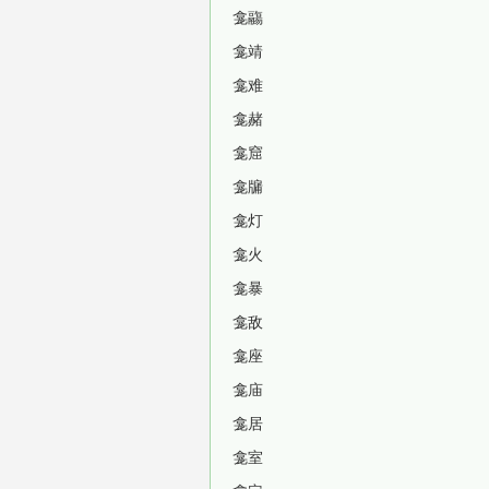
龛鬺
龛靖
龛难
龛赭
龛窟
龛牖
龛灯
龛火
龛暴
龛敌
龛座
龛庙
龛居
龛室